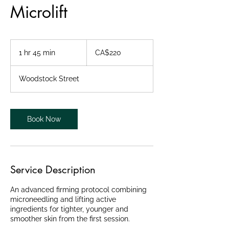
Microlift
220
Canadian
1 hr 45 min
1
CA$220
dollars
h
4
Woodstock Street
5
m
i
n
Book Now
Service Description
An advanced firming protocol combining
microneedling and lifting active
ingredients for tighter, younger and
smoother skin from the first session.