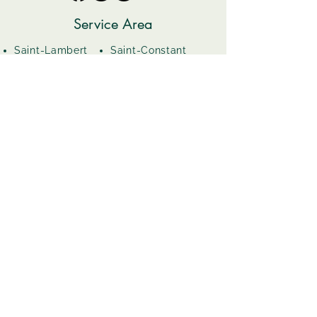
Service Area
Saint-Lambert
Saint-Constant
Brossard
Saint Catherine
Saint-Hubert
Greenfield Park
Boucherville
Le Moyne
Opening Hours
Monday - Thursday: 10:00 AM -
5:00 PM
Friday: 10:00 AM – 7:00 PM
Saturday: 10:00 AM – 4:30 PM
Sunday: Closed
Email
*