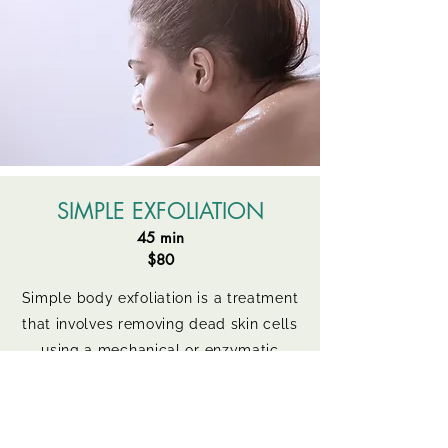
SIMPLE EXFOLIATION
45 min
$80
Simple body exfoliation is a treatment
that involves removing dead skin cells
using a mechanical or enzymatic
scrub. This treatment is designed to
improve skin texture, promote cell
renewal, and leave skin soft and