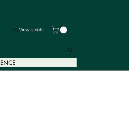
View points
Log In
INENCE
FIDÉLITÉ
FORMULES ET TARIFS
ÉSULTATS DE RECHERCHE