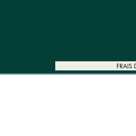
FRAIS
SERVICES
BOOK ONLINE
CAR
CONTACT US
MES RÉC