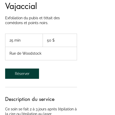
Vajaccial
Exfoliation du pubis et t’était des
comédons et points noirs.
50 dollars
canadiens
25 min
2
50 $
5
m
Rue de Woodstock
i
n
Réserver
Description du service
Ce soin se fait 2 à 3 jours après l’épilation à
la cire ou l’épilation au laser.