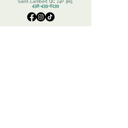
Saint-Lambert QC J4P 3R5
438-439-6139
Zone de service
Saint-Lambert
Saint-Constant
Brossard
Sainte-Catherine
Saint-Hubert
Greenfield Park
Boucherville
Le Moyne
Heures d'ouverture
Lundi - Jeudi : 10h00 – 19h00
Vendredi : 10h00 – 19h00
Samedi : 10h00 – 17h00
Dimanche : Fermé
Email
*