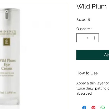
Wild Plum
Prix
84,00 $
Quantité
*
Aj
How to Use
Apply a thin layer o
twice daily, patting g
absorbed.