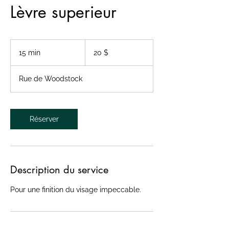
Lèvre superieur
20 dollars
canadiens
15 min
1
20 $
5
m
Rue de Woodstock
i
n
Réserver
Description du service
Pour une finition du visage impeccable.